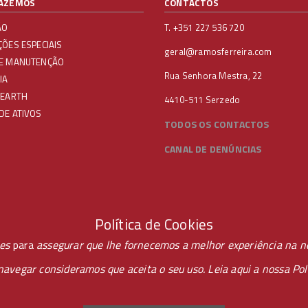
FAZEMOS
CONTACTOS
ÃO
T. +351 227 536 720
ÇÕES ESPECIAIS
geral@ramosferreira.com
 E MANUTENÇÃO
Rua Senhora Mestra, 22
IA
 EARTH
4410-511 Serzedo
DE ATIVOS
TODOS OS CONTACTOS
CANAL DE DENÚNCIAS
Política de Cookies
ies
para
assegurar que lhe fornecemos a melhor experiência na n
navegar consideramos que aceita o seu uso. Leia aqui a nossa
Pol
S RESERVADOS POR -
PONTOPR